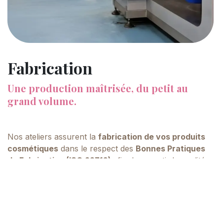
Fabrication
Une production maîtrisée, du petit au
grand volume.
Nos ateliers assurent la
fabrication de vos produits
cosmétiques
dans le respect des
Bonnes Pratiques
de Fabrication (ISO 22716)
afin de garantir la qualité,
la sécurité et la traçabilité des produits.
Avec un parc de cuves de
10L, 100L, 500L et 1000L
,
nous nous adaptons à vos besoins de fabrications et
nous investissons pour que notre parc machine soit